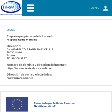
HRM
Por favor, identifíquese
LSSICE
Empresa propietaria del sitio web
Hispano Radio Maritima
Dirección:
Calle ISABEL COLBRAND, 10-12 OFI.111
28050 Madrid
España
Tlf.: 91-358.97.27
Nombre de dominio y dirección de internet:
https://acceso-clientes.hispanoradio.net
Dirección de correo electrónico:
hrm@hispanoradio.net
Financiado por la Unión Europea
NextGenerationEU