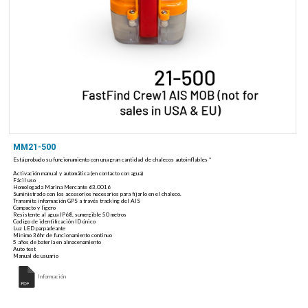
MM21-500
Está probado su funcionamiento con una gran cantidad de chalecos autoinflables *
Activación manual y automática (en contacto con agua)
Fácil uso
Homologada Marina Mercante 63.0016
Suministrado con los accesorios necesarios para fijarlo en el chaleco.
Transmite información GPS a través tracking del AIS
Compacto y ligero
Resistente al agua IP68, sumergible 50 metros
Codigo de identificación ID único
Luz LED parpadeante
Minimo 36hr de funcionamiento continuo
5 años de batería en almacenamiento
Auto test
Manual de usuario
Información