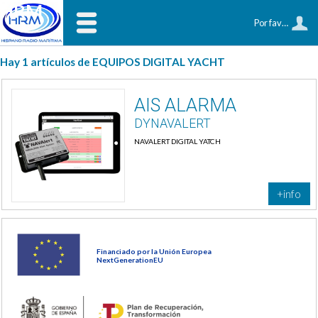
HRM
Por favor, identifíquese
Hay 1 artículos de EQUIPOS DIGITAL YACHT
AIS ALARMA
DYNAVALERT
NAVALERT DIGITAL YATCH
+info
Financiado por la Unión Europea
NextGenerationEU