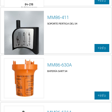
+info
MM86-411
SOPORTE PERTIGA DEL S4
+info
MM86-630A
BATERÍA SART S4
+info