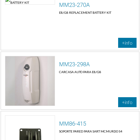
MM23-270A
E8/G8 REPLACEMENT BATTERY KIT
+info
MM23-298A
CARCASA AUTO PARA E8/G8
+info
MM86-415
SOPORTE PARED PARA SART MCMURDO S4