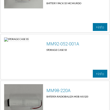
BATTERY PACK S5 MCMURDO
+info
MM92-052-001A
STORAGE CASE S5
+info
MM98-220A
BATERÍA RADIOBALIZA MOB AIS S20