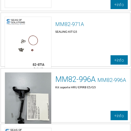
+info
MM82-971A
SEALING KIT G5
+info
MM82-996A
MM82-996A
Kit soporte HRU EPIRB E5/G5
+info