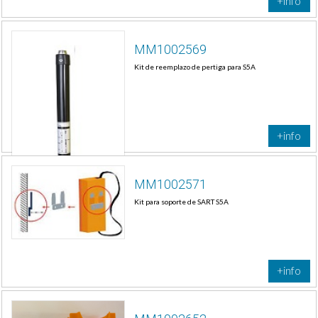
+info
MM1002569
Kit de reemplazo de pertiga para S5A
+info
MM1002571
Kit para soporte de SART S5A
+info