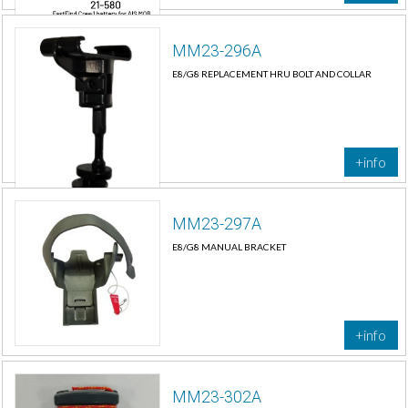
MM23-296A
E8/G8 REPLACEMENT HRU BOLT AND COLLAR
+info
MM23-297A
E8/G8 MANUAL BRACKET
+info
MM23-302A