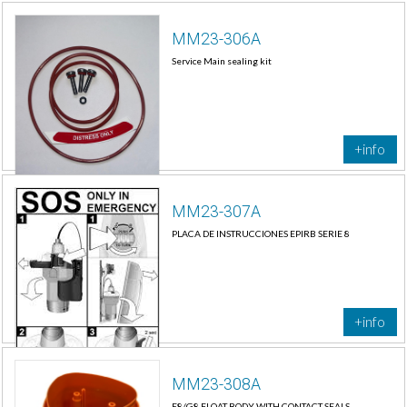
MM23-306A
Service Main sealing kit
+info
MM23-307A
PLACA DE INSTRUCCIONES EPIRB SERIE 8
+info
MM23-308A
E8/G8 FLOAT BODY WITH CONTACT SEALS