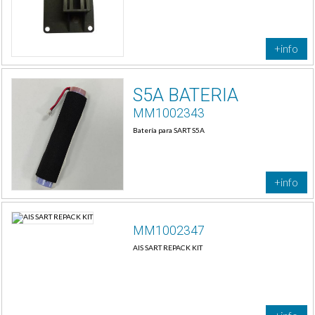
+info
S5A BATERIA
MM1002343
Batería para SART S5A
+info
MM1002347
AIS SART REPACK KIT