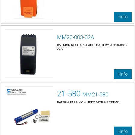
+info
MM20-003-02A
R5 LI-ION RECHARGEABLE BATTERY P/N 20-003-
02A
+info
21-580
MM21-580
BATERÍA PARA MCMURDO MOB AIS CREW1
+info