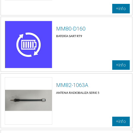
+info
MM80-D160
BATERÍA SART RT9
+info
MM82-1063A
ANTENA RADIOBALIZA SERIE 5
+info