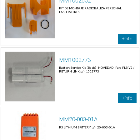
MM1002652
KIT DE MONTAJE RADIOBALIZA PERSONAL
FASTFIND RLS
+info
MM1002773
Battery Service Kit (Basic)- NOVEDAD- Para PLB V2 /
RETURN LINK p/n 1002773
+info
MM20-003-01A
R5 LITHIUM BATTERY p/n 20-003-01A