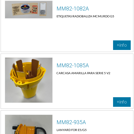
MM82-1082A
ETIQUETAS RADIOBALIZA MCMURDO G5
+info
MM82-1085A
CARCASA AMARILLA PARA SERIE 5 V2
+info
MM82-935A
LANYARD FOR E5/G5