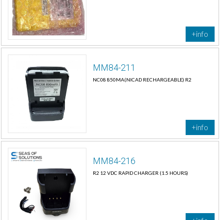
+info
MM84-211
NC08 850MA(NICAD RECHARGEABLE) R2
+info
MM84-216
R2 12 VDC RAPID CHARGER (1.5 HOURS)