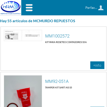
HRM
Por favor, identifíquese
Hay 55 artículos de MCMURDO REPUESTOS
MM1002572
KIT PARA RESETEO CONTADORES S5A
+info
MM92-051A
TAMPER KIT SART AIS S5