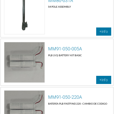
MM86-631A
S4 POLE ASSEMBLY
+info
MM91-050-005A
PLB (V1) BATTERY KIT BASIC
+info
MM91-050-220A
BATERÍA PLB FASTFIND 220- CAMBIO DE CODIGO