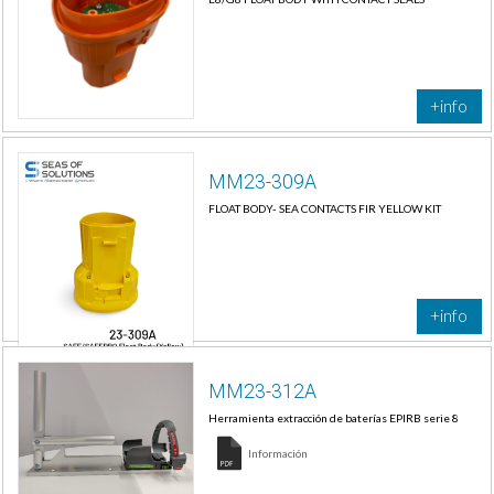
+info
MM23-309A
FLOAT BODY- SEA CONTACTS FIR YELLOW KIT
+info
MM23-312A
Herramienta extracción de baterías EPIRB serie 8
Información