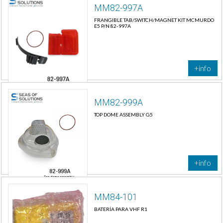
MM82-997A
FRANGIBLE TAB/SWITCH/MAGNET KIT MCMURDO
E5 P/N 82-997A
+info
MM82-999A
TOP DOME ASSEMBLY G5
+info
MM84-101
BATERÍA PARA VHF R1