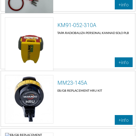
+info
KM91-052-310A
TAPA RADIOBALIZA PERSONAL KANNAD SOLO PLB
+info
MM23-145A
E8/G8 REPLACEMENT HRU KIT
+info