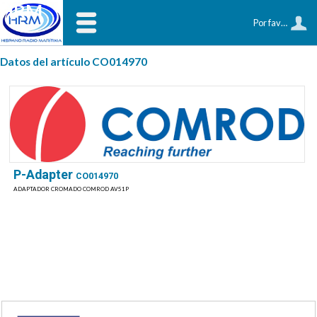
HRM
Por favor, identifíquese
Datos del artículo CO014970
P-Adapter
CO014970
ADAPTADOR CROMADO COMROD AV51P