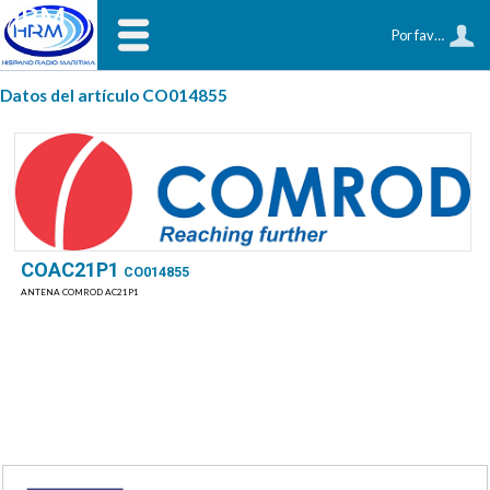
HRM
Por favor, identifíquese
Datos del artículo CO014855
COAC21P1
CO014855
ANTENA COMROD AC21P1