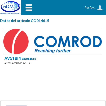
HRM
Por favor, identifíquese
Datos del artículo CO014615
AV51BI4
CO014615
ANTENA COMROD AV51-B1