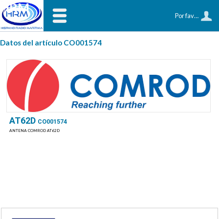
HRM
Por favor, identifíquese
Datos del artículo CO001574
AT62D
CO001574
ANTENA COMROD AT62D